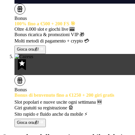
Bonus
100% fino a €500 + 200 FS 🎯
Oltre 4.000 slot e giochi live 🎰
Bonus ricarica & promozioni VIP 🎁
Molti metodi di pagamento + crypto 💳
Gioca ora💰!
Bonus
Bonus di benvenuto fino a €1250 + 200 giri gratis
Slot popolari e nuove uscite ogni settimana 🆕
Giri gratuiti su registrazione 🎡
Sito rapido e fluido anche da mobile ⚡
Gioca ora💰!