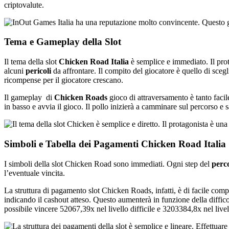
criptovalute.
Tema e Gameplay della Slot
Il tema della slot
Chicken Road Italia
è semplice e immediato. Il pro
alcuni
pericoli
da affrontare. Il compito del giocatore è quello di scegl
ricompense per il giocatore crescano.
Il gameplay di
Chicken Roads
gioco di attraversamento è tanto facil
in basso e avvia il gioco. Il pollo inizierà a camminare sul percorso e
Simboli e Tabella dei Pagamenti Chicken Road Italia
I simboli della slot Chicken Road sono immediati. Ogni step del
perc
l’eventuale vincita.
La struttura di pagamento slot Chicken Roads, infatti, è di facile com
indicando il cashout atteso. Questo aumenterà in funzione della difficol
possibile vincere 52067,39x nel livello difficile e 3203384,8x nel liv