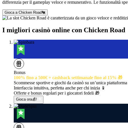
differenzia per il gameplay veloce e remunerativo. Le funzionalità spec
Gioca a Chicken Road🐔
I migliori casinò online con Chicken Road
Bonus
100% fino a 500€ + cashback settimanale fino al 15% 🎁
Scommesse sportive e giochi da casinò su un’unica piattaforma
Interfaccia intuitiva, perfetta anche per chi inizia 📱
Offerte e bonus regolari per i giocatori fedeli 🎁
Gioca ora💰!