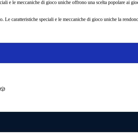
iali e le meccaniche di gioco uniche offrono una scelta popolare ai gioca
 🎲