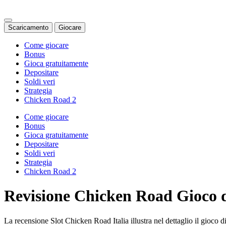
Scaricamento
Giocare
Come giocare
Bonus
Gioca gratuitamente
Depositare
Soldi veri
Strategia
Chicken Road 2
Come giocare
Bonus
Gioca gratuitamente
Depositare
Soldi veri
Strategia
Chicken Road 2
Revisione Chicken Road Gioco d
La recensione Slot Chicken Road Italia illustra nel dettaglio il gioco d