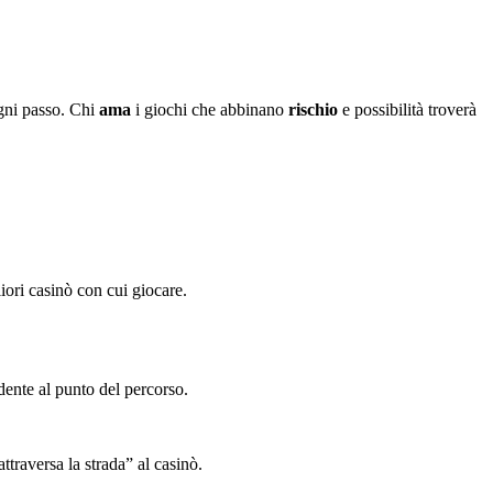
gni passo. Chi
ama
i giochi che abbinano
rischio
e possibilità troverà
iori casinò con cui giocare.
dente al punto del percorso.